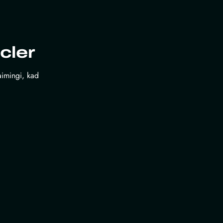
cler
laimingi, kad