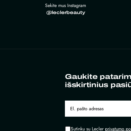
Sekite mus Instagram
@leclerbeauty
Gaukite patarim
išskirtinius pasi
Sutinku su Lecler
privatumo pol