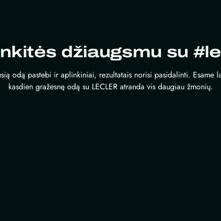
inkitės džiaugsmu su #le
sią odą pastebi ir aplinkiniai, rezultatais norisi pasidalinti. Esame 
kasdien gražesnę odą su LECLER atranda vis daugiau žmonių.