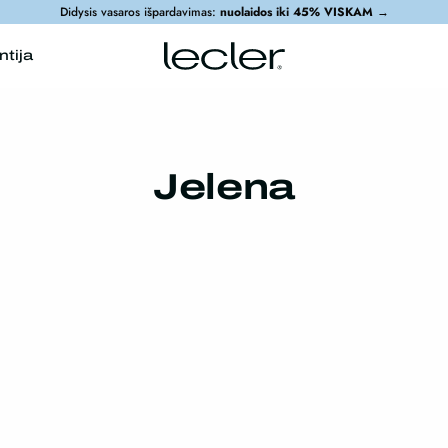
Didysis vasaros išpardavimas:
nuolaidos iki 45% VISKAM
→
ntija
Jelena