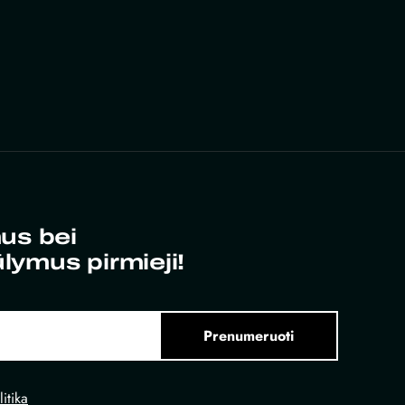
us bei
ūlymus pirmieji!
Prenumeruoti
itika