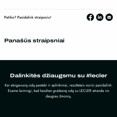
Patiko? Pasidalink straipsniu!
Panašūs straipsniai
Dalinkitės džiaugsmu su #lecler
Kai atsigavusią odą pastebi ir aplinkiniai, rezultatais norisi pasidalinti.
Esame laimingi, kad kasdien gražesnę odą su LECLER atranda vis
daugiau žmonių.