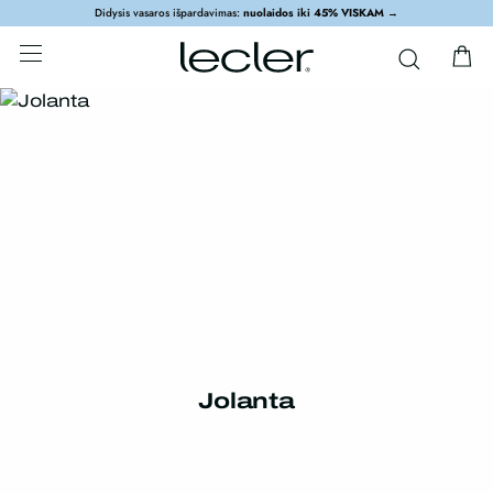
Didysis vasaros išpardavimas:
nuolaidos iki 45% VISKAM
→
Jolanta