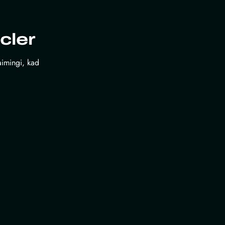
cler
laimingi, kad