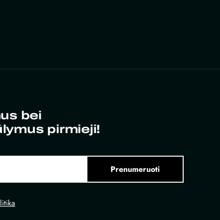
us bei
ūlymus pirmieji!
Prenumeruoti
itika