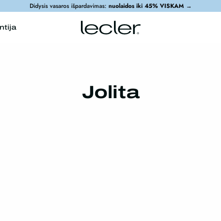
Didysis vasaros išpardavimas:
nuolaidos iki 45% VISKAM
→
ntija
Jolita