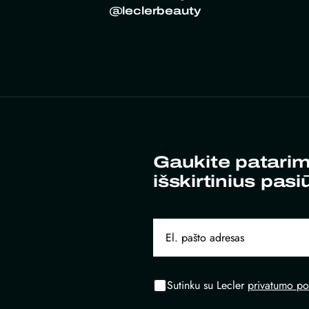
@leclerbeauty
Gaukite patarim
išskirtinius pasi
Sutinku su Lecler
privatumo pol