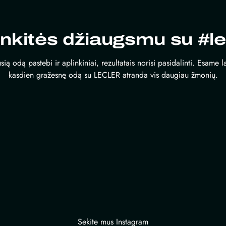
inkitės džiaugsmu su #le
sią odą pastebi ir aplinkiniai, rezultatais norisi pasidalinti. Esame 
kasdien gražesnę odą su LECLER atranda vis daugiau žmonių.
Sekite mus Instagram