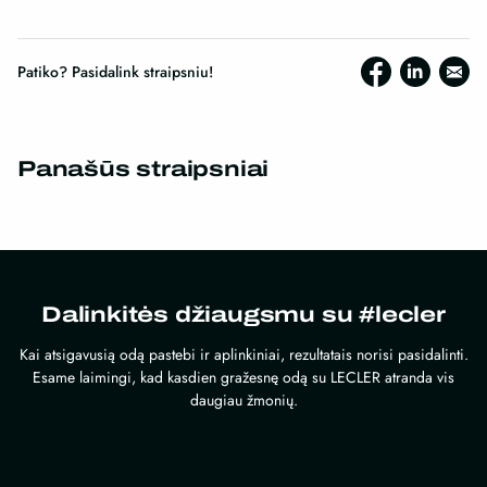
Patiko? Pasidalink straipsniu!
Panašūs straipsniai
Dalinkitės džiaugsmu su #lecler
Kai atsigavusią odą pastebi ir aplinkiniai, rezultatais norisi pasidalinti.
Esame laimingi, kad kasdien gražesnę odą su LECLER atranda vis
daugiau žmonių.