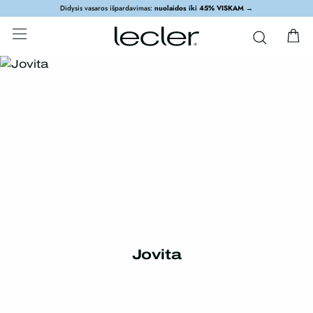
Didysis vasaros išpardavimas:
nuolaidos iki 45% VISKAM
→
Jovita