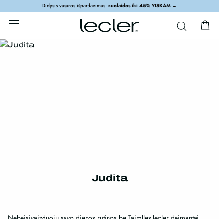
Didysis vasaros išpardavimas:
nuolaidos iki 45% VISKAM
→
Judita
Nebeisivaizduoju savo dienos rutinos be Taimlles lecler deimantai