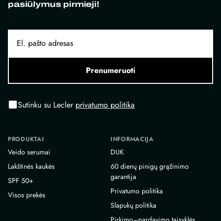
pasiūlymus pirmieji!
Prenumeruoti
Sutinku su Lecler
privatumo politika
PRODUKTAI
INFORMACIJA
Veido serumai
DUK
Lakštinės kaukės
60 dienų pinigų grąžinimo
garantija
SPF 50+
Privatumo politika
Visos prekės
Slapukų politika
Pirkimo–pardavimo taisyklės