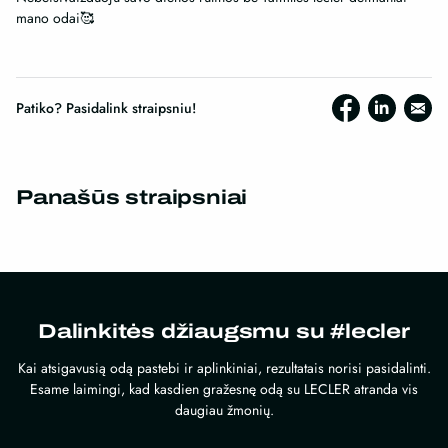
mano odai🥰
Patiko? Pasidalink straipsniu!
Panašūs straipsniai
Dalinkitės džiaugsmu su #lecler
Kai atsigavusią odą pastebi ir aplinkiniai, rezultatais norisi pasidalinti.
Esame laimingi, kad kasdien gražesnę odą su LECLER atranda vis
daugiau žmonių.