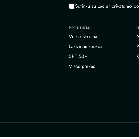
Sutinku su Lecler
privatumo pol
PRODUKTAI
L
Veido serumai
A
Lakštinės kaukės
P
SPF 50+
K
Visos prekės