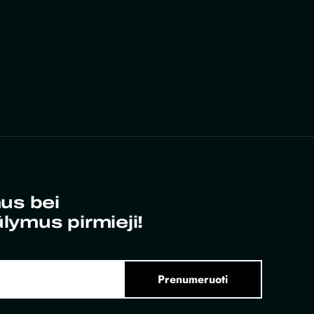
us bei
ūlymus pirmieji!
Prenumeruoti