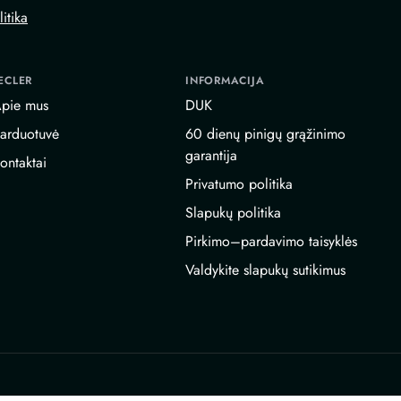
itika
ECLER
INFORMACIJA
pie mus
DUK
arduotuvė
60 dienų pinigų grąžinimo
garantija
ontaktai
Privatumo politika
Slapukų politika
Pirkimo–pardavimo taisyklės
Valdykite slapukų sutikimus