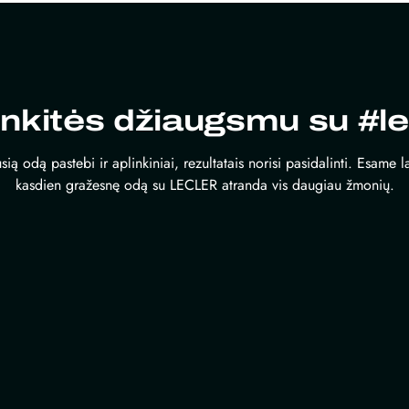
inkitės džiaugsmu su #le
sią odą pastebi ir aplinkiniai, rezultatais norisi pasidalinti. Esame 
kasdien gražesnę odą su LECLER atranda vis daugiau žmonių.