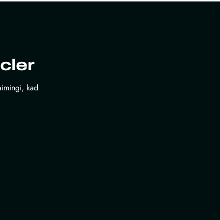
cler
laimingi, kad