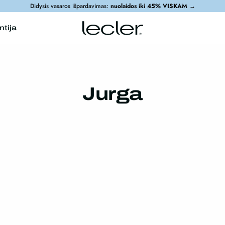
Didysis vasaros išpardavimas:
nuolaidos iki 45% VISKAM
→
ntija
Jurga