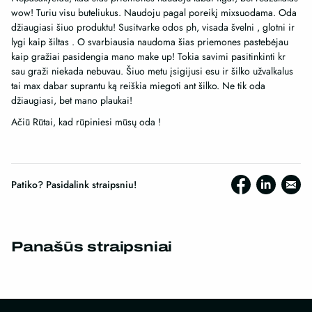
wow! Turiu visu buteliukus. Naudoju pagal poreikį mixsuodama. Oda
džiaugiasi šiuo produktu! Susitvarke odos ph, visada švelni , glotni ir
lygi kaip šiltas . O svarbiausia naudoma šias priemones pastebėjau
kaip gražiai pasidengia mano make up! Tokia savimi pasitinkinti kr
sau graži niekada nebuvau. Šiuo metu įsigijusi esu ir šilko užvalkalus
tai max dabar suprantu ką reiškia miegoti ant šilko. Ne tik oda
džiaugiasi, bet mano plaukai!
Ačiū Rūtai, kad rūpiniesi mūsų oda !
Patiko? Pasidalink straipsniu!
Panašūs straipsniai