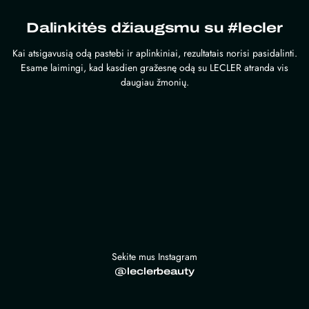
Dalinkitės džiaugsmu su #lecler
Kai atsigavusią odą pastebi ir aplinkiniai, rezultatais norisi pasidalinti.
Esame laimingi, kad kasdien gražesnę odą su LECLER atranda vis
daugiau žmonių.
Sekite mus Instagram
@leclerbeauty