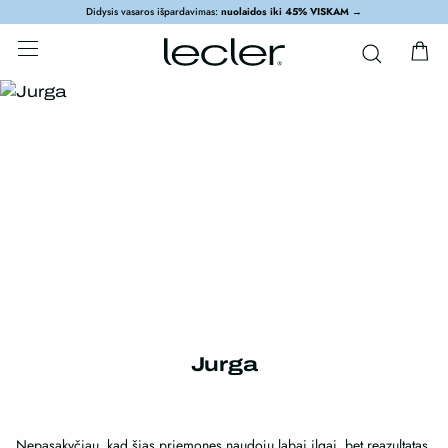
Didysis vasaros išpardavimas:
nuolaidos iki 45% VISKAM
→
Jurga
Nepasakyčiau, kad šias priemones naudoju labai ilgai, bet reazultatas