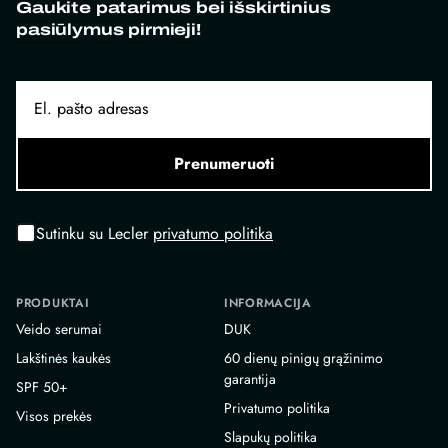
Gaukite patarimus bei išskirtinius
pasiūlymus pirmieji!
Prenumeruoti
Sutinku su Lecler
privatumo politika
PRODUKTAI
INFORMACIJA
Veido serumai
DUK
Lakštinės kaukės
60 dienų pinigų grąžinimo
garantija
SPF 50+
Privatumo politika
Visos prekės
Slapukų politika