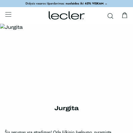
Didysis vasaros išpardavimas:
nuolaidos iki 45% VISKAM
→
Jurgita
Šis serumas yra atradimas! Oda šilkinio švelnumo, nuraminta,