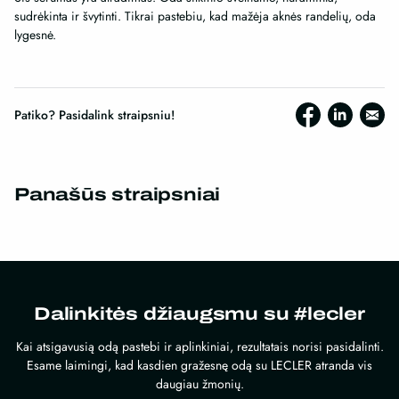
sudrėkinta ir švytinti. Tikrai pastebiu, kad mažėja aknės randelių, oda
lygesnė.
Patiko? Pasidalink straipsniu!
Panašūs straipsniai
Dalinkitės džiaugsmu su #lecler
Kai atsigavusią odą pastebi ir aplinkiniai, rezultatais norisi pasidalinti.
Esame laimingi, kad kasdien gražesnę odą su LECLER atranda vis
daugiau žmonių.