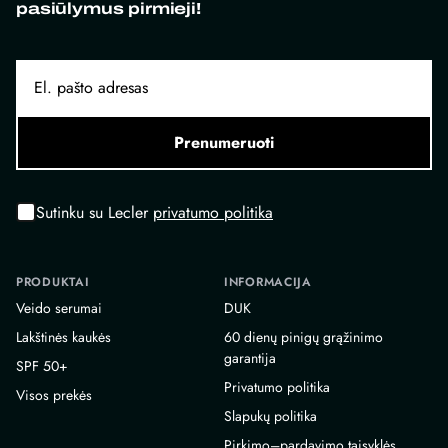
pasiūlymus pirmieji!
Prenumeruoti
Sutinku su Lecler
privatumo politika
PRODUKTAI
INFORMACIJA
Veido serumai
DUK
Lakštinės kaukės
60 dienų pinigų grąžinimo
garantija
SPF 50+
Privatumo politika
Visos prekės
Slapukų politika
Pirkimo–pardavimo taisyklės