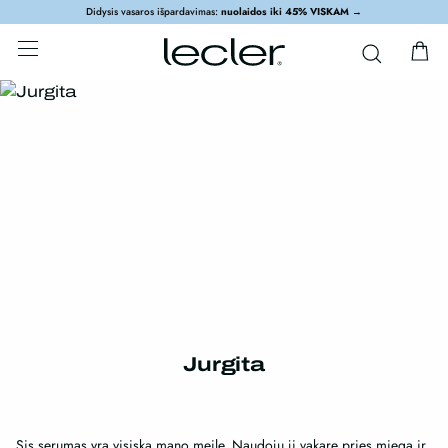
Didysis vasaros išpardavimas:
nuolaidos iki 45% VISKAM
→
Jurgita
Sis serumas yra visiska mano meile. Naudoju ji vakare pries miega ir