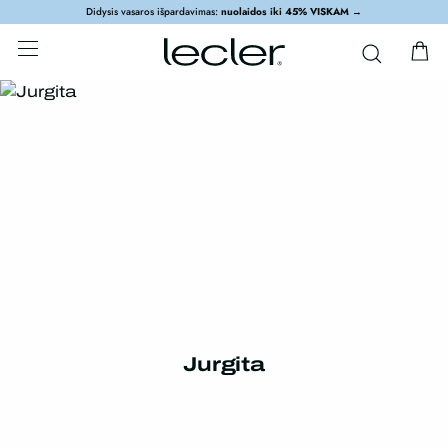
Didysis vasaros išpardavimas:
nuolaidos iki 45% VISKAM
→
Jurgita