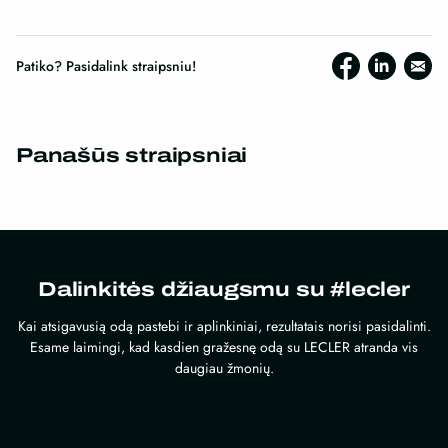
Patiko? Pasidalink straipsniu!
Panašūs straipsniai
Dalinkitės džiaugsmu su #lecler
Kai atsigavusią odą pastebi ir aplinkiniai, rezultatais norisi pasidalinti.
Esame laimingi, kad kasdien gražesnę odą su LECLER atranda vis
daugiau žmonių.