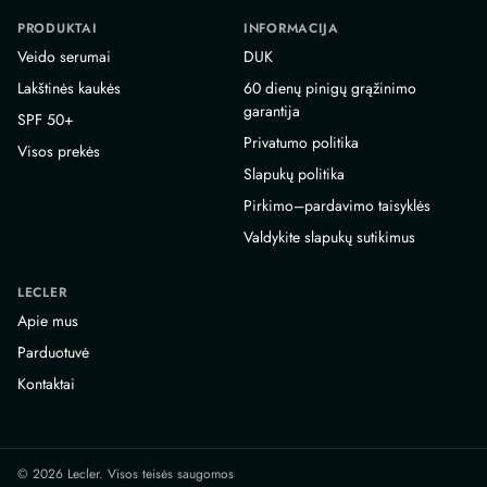
PRODUKTAI
INFORMACIJA
Veido serumai
DUK
Lakštinės kaukės
60 dienų pinigų grąžinimo
garantija
SPF 50+
Privatumo politika
Visos prekės
Slapukų politika
Pirkimo–pardavimo taisyklės
Valdykite slapukų sutikimus
LECLER
Apie mus
Parduotuvė
Kontaktai
© 2026 Lecler. Visos teisės saugomos