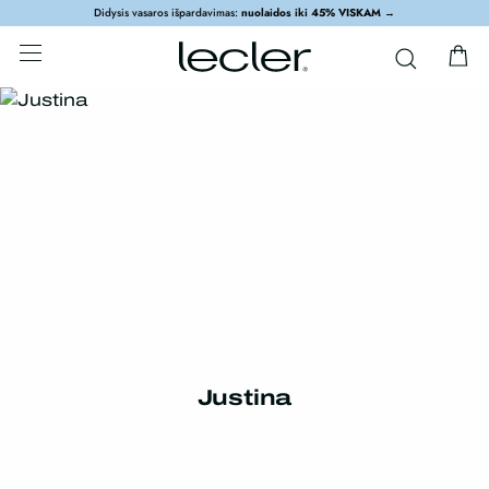
Didysis vasaros išpardavimas:
nuolaidos iki 45% VISKAM
→
Justina