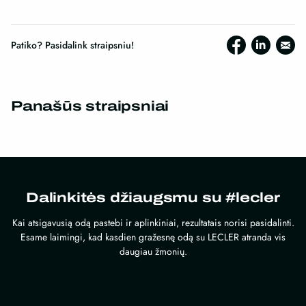
Patiko? Pasidalink straipsniu!
Panašūs straipsniai
Dalinkitės džiaugsmu su #lecler
Kai atsigavusią odą pastebi ir aplinkiniai, rezultatais norisi pasidalinti.
Esame laimingi, kad kasdien gražesnę odą su LECLER atranda vis
daugiau žmonių.