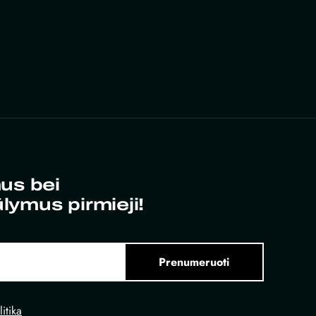
us bei
ūlymus pirmieji!
Prenumeruoti
itika