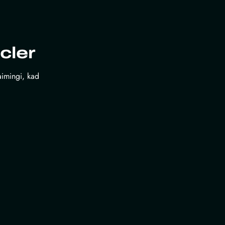
cler
laimingi, kad