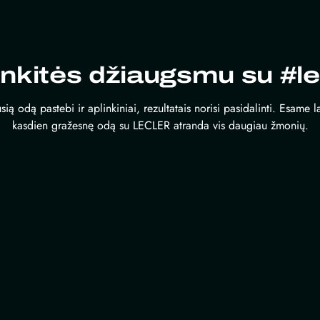
inkitės džiaugsmu su #le
sią odą pastebi ir aplinkiniai, rezultatais norisi pasidalinti. Esame 
kasdien gražesnę odą su LECLER atranda vis daugiau žmonių.