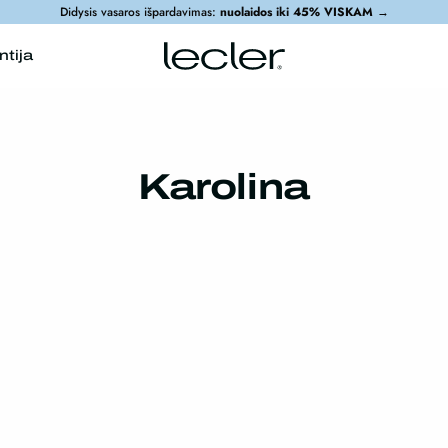
Didysis vasaros išpardavimas:
nuolaidos iki 45% VISKAM
→
ntija
Karolina