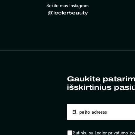
Sekite mus Instagram
@leclerbeauty
Gaukite patarim
išskirtinius pasi
Sutinku su Lecler
privatumo pol