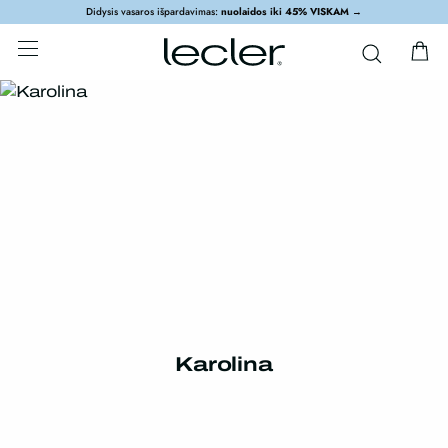
Didysis vasaros išpardavimas:
nuolaidos iki 45% VISKAM
→
Karolina