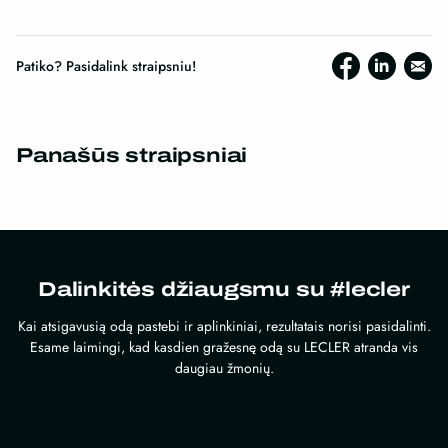
Patiko? Pasidalink straipsniu!
Panašūs straipsniai
Dalinkitės džiaugsmu su #lecler
Kai atsigavusią odą pastebi ir aplinkiniai, rezultatais norisi pasidalinti.
Esame laimingi, kad kasdien gražesnę odą su LECLER atranda vis
daugiau žmonių.