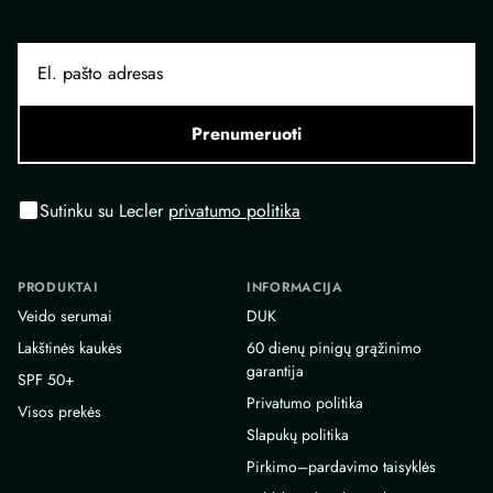
Prenumeruoti
Sutinku su Lecler
privatumo politika
PRODUKTAI
INFORMACIJA
Veido serumai
DUK
Lakštinės kaukės
60 dienų pinigų grąžinimo
garantija
SPF 50+
Privatumo politika
Visos prekės
Slapukų politika
Pirkimo–pardavimo taisyklės