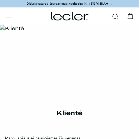
Didysis vasaros išpardavimas:
nuolaidos iki 45% VISKAM
→
Klientė
Mano labiausiai naudojamas šis serumas!