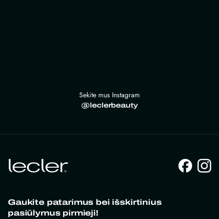
Sekite mus Instagram
@leclerbeauty
Gaukite patarimus bei išskirtinius
pasiūlymus pirmieji!