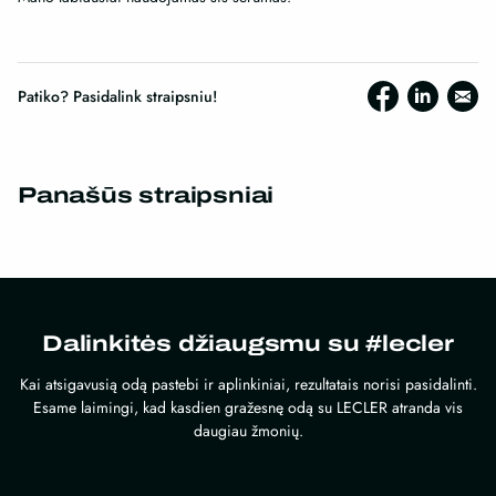
Patiko? Pasidalink straipsniu!
Panašūs straipsniai
Dalinkitės džiaugsmu su #lecler
Kai atsigavusią odą pastebi ir aplinkiniai, rezultatais norisi pasidalinti.
Esame laimingi, kad kasdien gražesnę odą su LECLER atranda vis
daugiau žmonių.