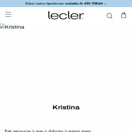
Didysis vasaros išpardavimas:
nuolaidos iki 45% VISKAM
→
Kristina
Pats geriausias ir man ir dukroms ir mamai mano