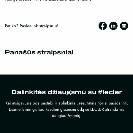
Patiko? Pasidalink straipsniu!
Panašūs straipsniai
Dalinkitės džiaugsmu su #lecler
Kai atsigavusią odą pastebi ir aplinkiniai, rezultatais norisi pasidalinti.
Esame laimingi, kad kasdien gražesnę odą su LECLER atranda vis
daugiau žmonių.