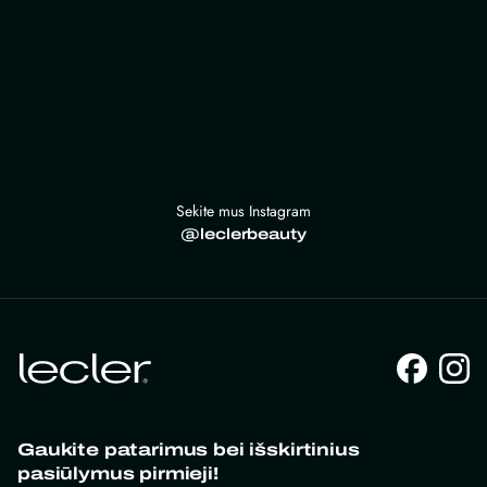
Sekite mus Instagram
@leclerbeauty
Gaukite patarimus bei išskirtinius
pasiūlymus pirmieji!