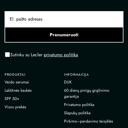
Prenumeruoti
Sutinku su Lecler
privatumo politika
PRODUKTAI
INFORMACIJA
Veido serumai
DUK
Lakštinės kaukės
60 dienų pinigų grąžinimo
garantija
SPF 50+
Privatumo politika
Visos prekės
Slapukų politika
Pirkimo–pardavimo taisyklės