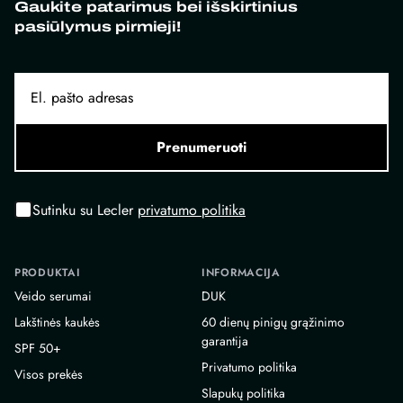
Gaukite patarimus bei išskirtinius
pasiūlymus pirmieji!
Prenumeruoti
Sutinku su Lecler
privatumo politika
PRODUKTAI
INFORMACIJA
Veido serumai
DUK
Lakštinės kaukės
60 dienų pinigų grąžinimo
garantija
SPF 50+
Privatumo politika
Visos prekės
Slapukų politika