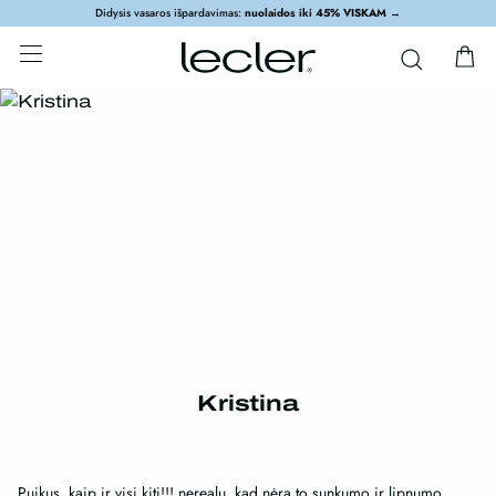
Didysis vasaros išpardavimas:
nuolaidos iki 45% VISKAM
→
Kristina
Puikus, kaip ir visi kiti!!! nerealu, kad nėra to sunkumo ir lipnumo