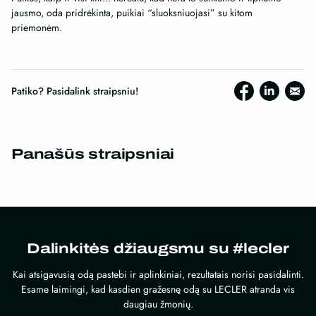
jausmo, oda pridrėkinta, puikiai “sluoksniuojasi” su kitom
priemonėm.
Patiko? Pasidalink straipsniu!
Panašūs straipsniai
Dalinkitės džiaugsmu su #lecler
Kai atsigavusią odą pastebi ir aplinkiniai, rezultatais norisi pasidalinti.
Esame laimingi, kad kasdien gražesnę odą su LECLER atranda vis
daugiau žmonių.