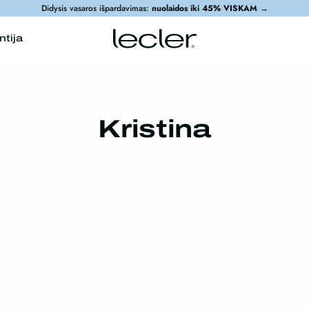
Didysis vasaros išpardavimas:
nuolaidos iki 45% VISKAM
→
ntija
Kristina