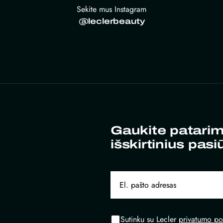
Sekite mus Instagram
@leclerbeauty
Gaukite patarim
išskirtinius pasi
Sutinku su Lecler
privatumo pol