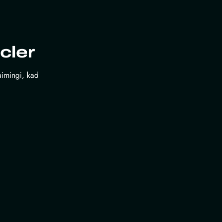
cler
laimingi, kad