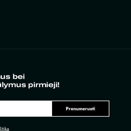
us bei
ūlymus pirmieji!
Prenumeruoti
itika