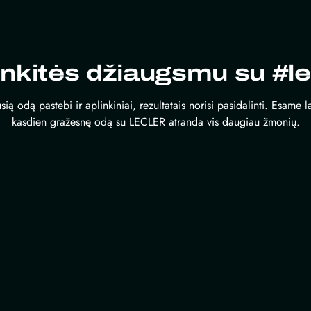
inkitės džiaugsmu su #le
sią odą pastebi ir aplinkiniai, rezultatais norisi pasidalinti. Esame 
kasdien gražesnę odą su LECLER atranda vis daugiau žmonių.