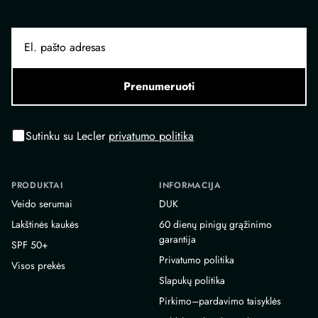
Prenumeruoti
Sutinku su Lecler
privatumo politika
PRODUKTAI
INFORMACIJA
Veido serumai
DUK
Lakštinės kaukės
60 dienų pinigų grąžinimo
garantija
SPF 50+
Privatumo politika
Visos prekės
Slapukų politika
Pirkimo–pardavimo taisyklės