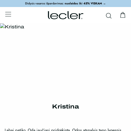
Didysis vasaros išpardavimas:
nuolaidos iki 45% VISKAM
→
Kristina
Labai patiko. Oda jaučiasi pridrėkinta. Odos atspalvis tapo lygesnis.