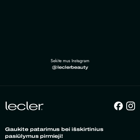
Sekite mus Instagram
@leclerbeauty
Gaukite patarimus bei išskirtinius
pasiūlymus pirmieji!