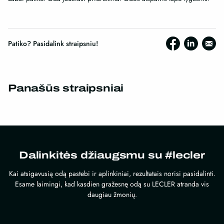
Patiko? Pasidalink straipsniu!
Panašūs straipsniai
Dalinkitės džiaugsmu su #lecler
Kai atsigavusią odą pastebi ir aplinkiniai, rezultatais norisi pasidalinti.
Esame laimingi, kad kasdien gražesnę odą su LECLER atranda vis
daugiau žmonių.