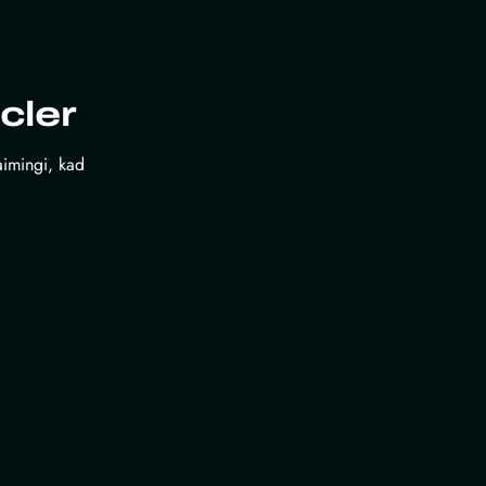
cler
laimingi, kad