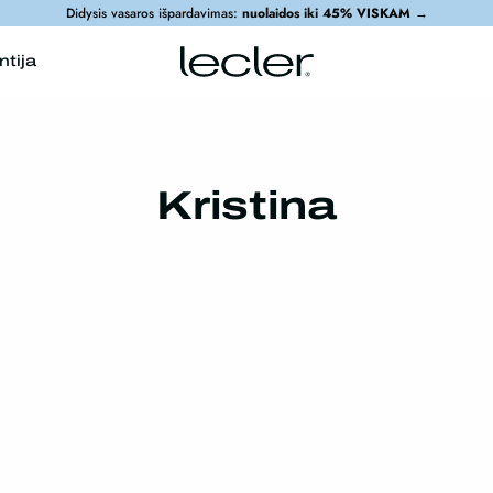
Didysis vasaros išpardavimas:
nuolaidos iki 45% VISKAM
→
ntija
Kristina