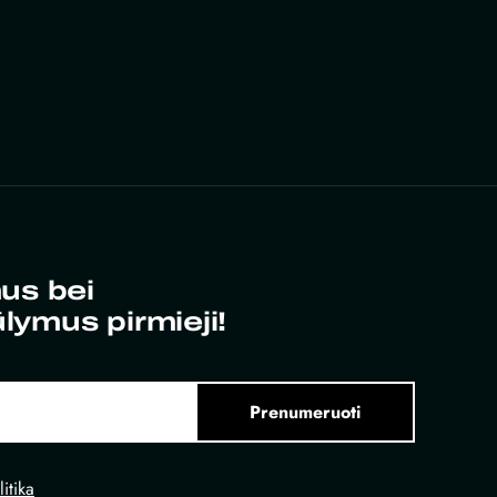
us bei
ūlymus pirmieji!
Prenumeruoti
itika