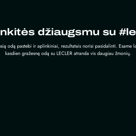
inkitės džiaugsmu su #le
sią odą pastebi ir aplinkiniai, rezultatais norisi pasidalinti. Esame 
kasdien gražesnę odą su LECLER atranda vis daugiau žmonių.