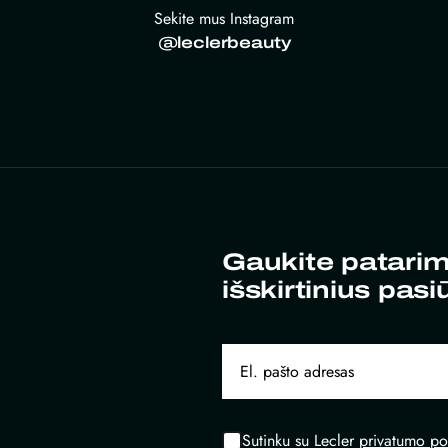
Sekite mus Instagram
@leclerbeauty
Gaukite patarim
išskirtinius pasi
Sutinku su Lecler
privatumo pol