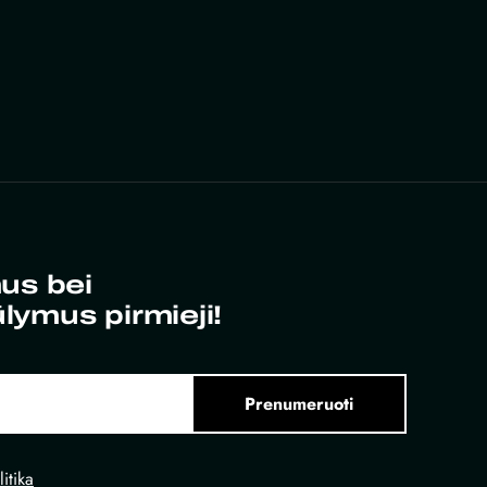
us bei
ūlymus pirmieji!
Prenumeruoti
itika