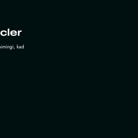
cler
laimingi, kad