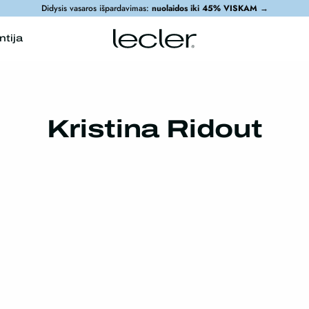
Didysis vasaros išpardavimas:
nuolaidos iki 45% VISKAM
→
ntija
Kristina Ridout