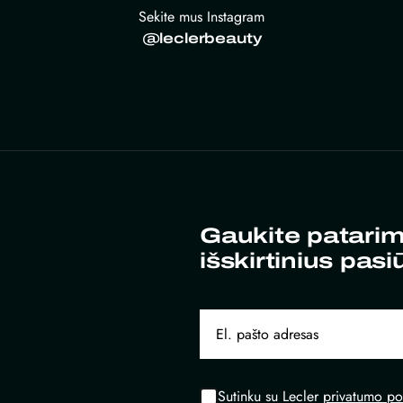
Sekite mus Instagram
@leclerbeauty
Gaukite patarim
išskirtinius pasi
Sutinku su Lecler
privatumo pol