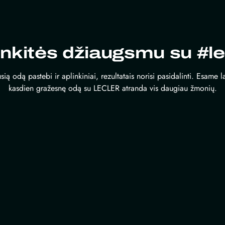
inkitės džiaugsmu su #le
sią odą pastebi ir aplinkiniai, rezultatais norisi pasidalinti. Esame 
kasdien gražesnę odą su LECLER atranda vis daugiau žmonių.