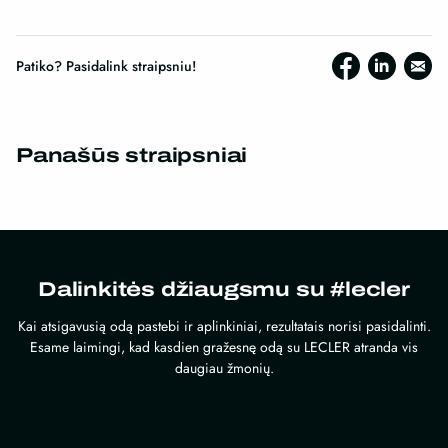
Patiko? Pasidalink straipsniu!
Panašūs straipsniai
Dalinkitės džiaugsmu su #lecler
Kai atsigavusią odą pastebi ir aplinkiniai, rezultatais norisi pasidalinti.
Esame laimingi, kad kasdien gražesnę odą su LECLER atranda vis
daugiau žmonių.