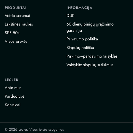
PRODUKTAI
INFORMACIJA
Veido serumai
DUK
Lakštinės kaukės
60 dienų pinigų grąžinimo
garantija
SPF 50+
Privatumo politika
Visos prekės
Slapukų politika
Pirkimo–pardavimo taisyklės
Valdykite slapukų sutikimus
LECLER
Apie mus
Parduotuvė
Kontaktai
© 2026 Lecler. Visos teisės saugomos