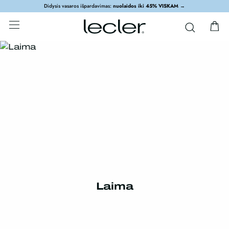
Didysis vasaros išpardavimas:
nuolaidos iki 45% VISKAM
→
Laima