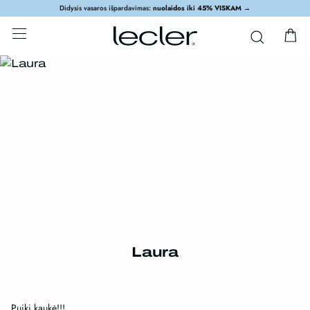
Didysis vasaros išpardavimas:
nuolaidos iki 45% VISKAM
→
Laura
Puiki kaukė!!!