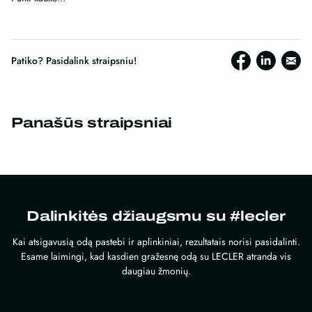
Patiko? Pasidalink straipsniu!
Panašūs straipsniai
Dalinkitės džiaugsmu su #lecler
Kai atsigavusią odą pastebi ir aplinkiniai, rezultatais norisi pasidalinti.
Esame laimingi, kad kasdien gražesnę odą su LECLER atranda vis
daugiau žmonių.