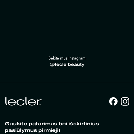
Sekite mus Instagram
@leclerbeauty
Gaukite patarimus bei išskirtinius
pasiūlymus pirmieji!