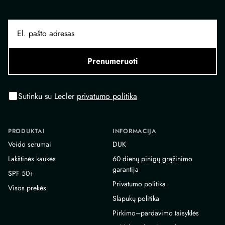
Prenumeruoti
Sutinku su Lecler
privatumo politika
PRODUKTAI
INFORMACIJA
Veido serumai
DUK
Lakštinės kaukės
60 dienų pinigų grąžinimo
garantija
SPF 50+
Privatumo politika
Visos prekės
Slapukų politika
Pirkimo–pardavimo taisyklės