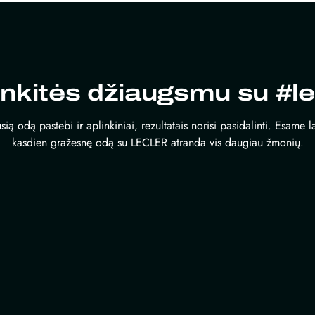
inkitės džiaugsmu su #le
sią odą pastebi ir aplinkiniai, rezultatais norisi pasidalinti. Esame 
kasdien gražesnę odą su LECLER atranda vis daugiau žmonių.