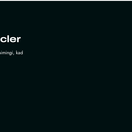
cler
laimingi, kad