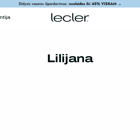
Didysis vasaros išpardavimas:
nuolaidos iki 45% VISKAM
→
ntija
Lilijana