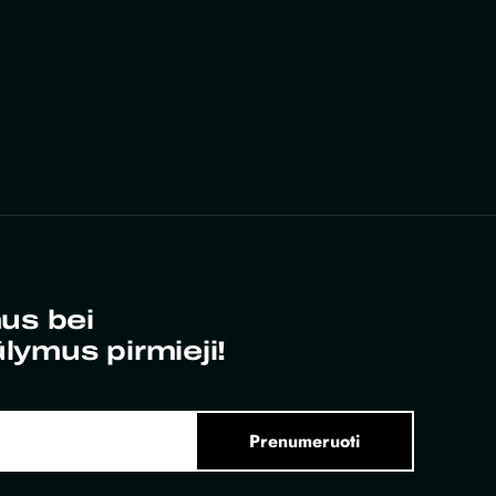
us bei
ūlymus pirmieji!
Prenumeruoti