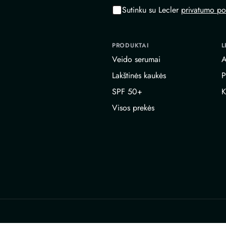
Sutinku su Lecler
privatumo pol
PRODUKTAI
L
Veido serumai
A
Lakštinės kaukės
P
SPF 50+
K
Visos prekės