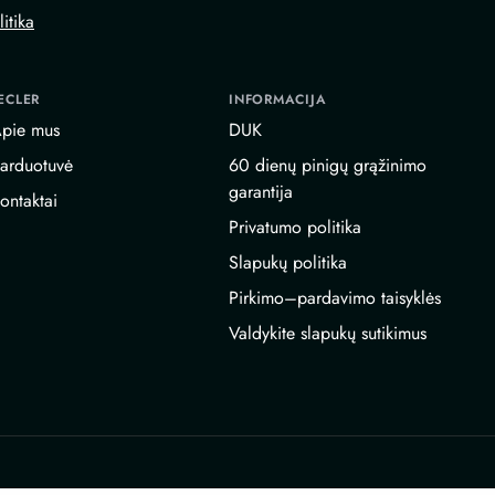
itika
ECLER
INFORMACIJA
pie mus
DUK
arduotuvė
60 dienų pinigų grąžinimo
garantija
ontaktai
Privatumo politika
Slapukų politika
Pirkimo–pardavimo taisyklės
Valdykite slapukų sutikimus