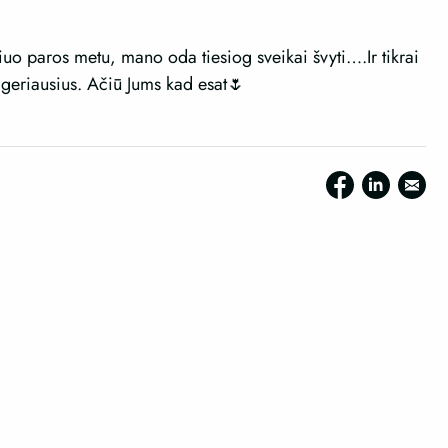
riuo paros metu, mano oda tiesiog sveikai švyti….Ir tikrai
s geriausius. Ačiū Jums kad esat🌷