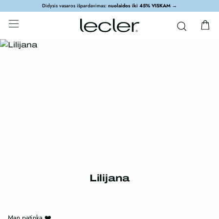
Didysis vasaros išpardavimas:
nuolaidos iki 45% VISKAM
→
Lilijana
Man patinka ❤️