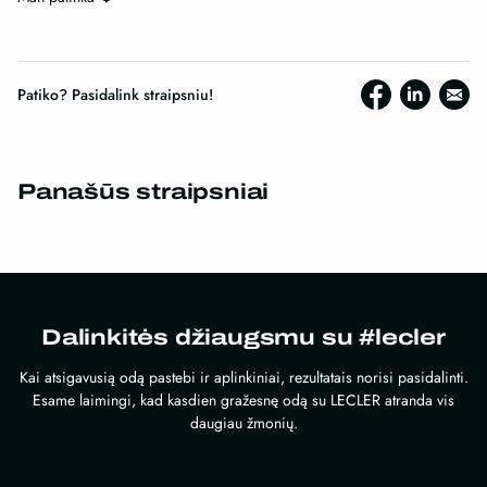
Patiko? Pasidalink straipsniu!
Panašūs straipsniai
Dalinkitės džiaugsmu su #lecler
Kai atsigavusią odą pastebi ir aplinkiniai, rezultatais norisi pasidalinti.
Esame laimingi, kad kasdien gražesnę odą su LECLER atranda vis
daugiau žmonių.