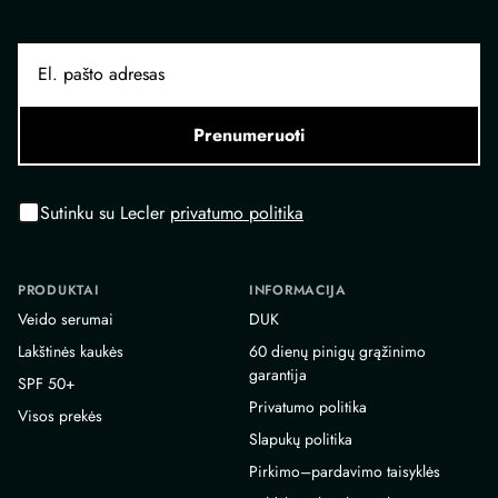
Prenumeruoti
Sutinku su Lecler
privatumo politika
PRODUKTAI
INFORMACIJA
Veido serumai
DUK
Lakštinės kaukės
60 dienų pinigų grąžinimo
garantija
SPF 50+
Privatumo politika
Visos prekės
Slapukų politika
Pirkimo–pardavimo taisyklės