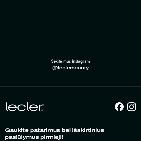
Sekite mus Instagram
@leclerbeauty
Gaukite patarimus bei išskirtinius
pasiūlymus pirmieji!