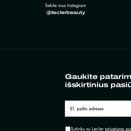
Sekite mus Instagram
@leclerbeauty
Gaukite patarim
išskirtinius pasi
Sutinku su Lecler
privatumo pol