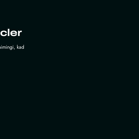
cler
laimingi, kad