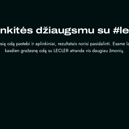
inkitės džiaugsmu su #le
sią odą pastebi ir aplinkiniai, rezultatais norisi pasidalinti. Esame 
kasdien gražesnę odą su LECLER atranda vis daugiau žmonių.