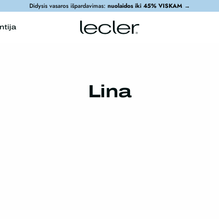
Didysis vasaros išpardavimas:
nuolaidos iki 45% VISKAM
→
ntija
Lina