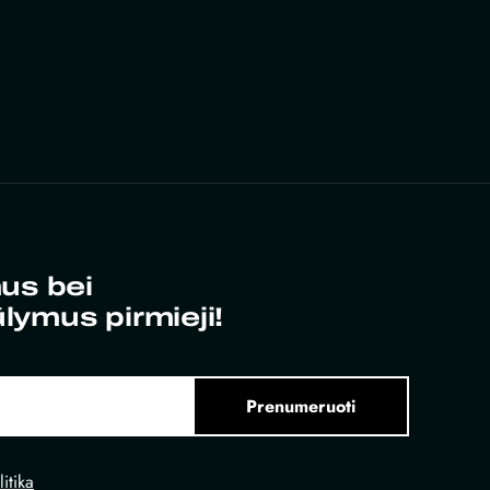
us bei
ūlymus pirmieji!
Prenumeruoti
itika