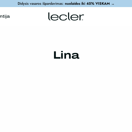
Didysis vasaros išpardavimas:
nuolaidos iki 45% VISKAM
→
ntija
Lina