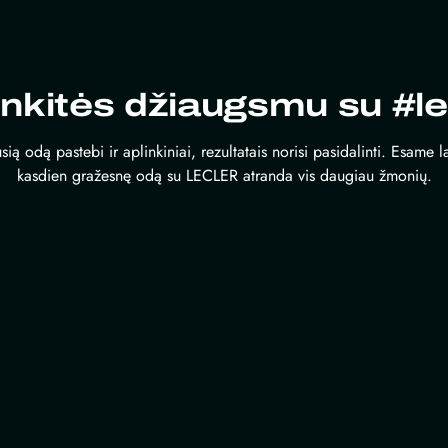
inkitės džiaugsmu su #le
sią odą pastebi ir aplinkiniai, rezultatais norisi pasidalinti. Esame 
kasdien gražesnę odą su LECLER atranda vis daugiau žmonių.