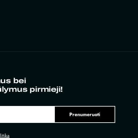
us bei
ūlymus pirmieji!
Prenumeruoti
itika