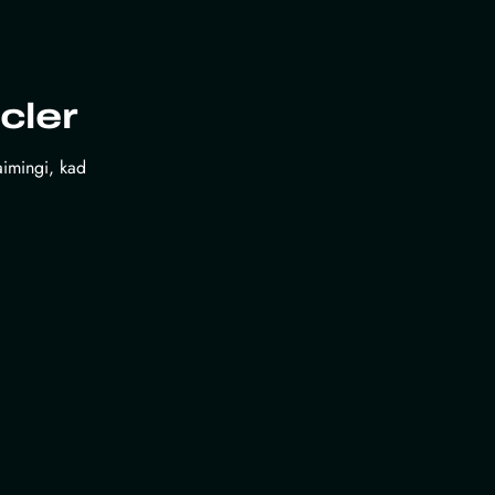
cler
laimingi, kad