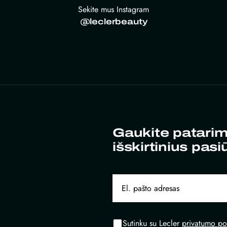
Sekite mus Instagram
@leclerbeauty
Gaukite patarim
išskirtinius pasi
Sutinku su Lecler
privatumo pol