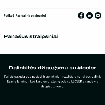
Patiko? Pasidalink straipsniu!
Panašūs straipsniai
Dalinkitės džiaugsmu su #lecler
Kai atsigavusią odą pastebi ir aplinkiniai, rezultatais norisi pasidalinti.
Esame laimingi, kad kasdien gražesnę odą su LECLER atranda vis
daugiau žmonių.