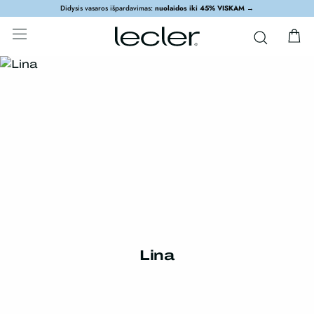
Didysis vasaros išpardavimas:
nuolaidos iki 45% VISKAM
→
Lina