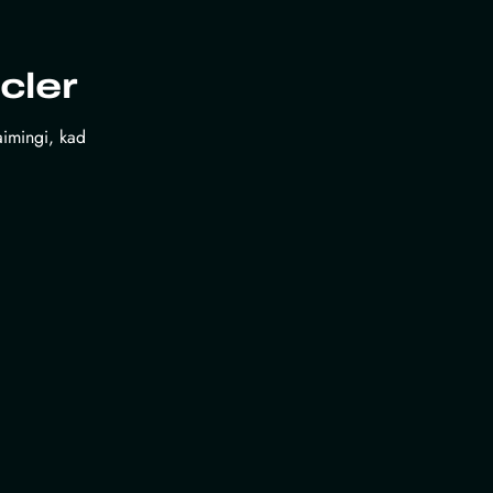
cler
laimingi, kad