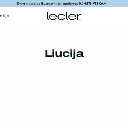
Didysis vasaros išpardavimas:
nuolaidos iki 45% VISKAM
→
ntija
Liucija