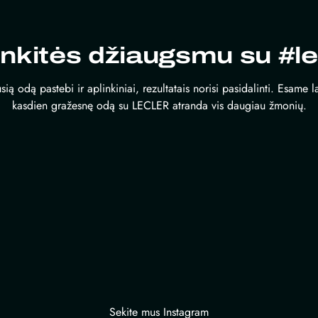
inkitės džiaugsmu su #le
sią odą pastebi ir aplinkiniai, rezultatais norisi pasidalinti. Esame 
kasdien gražesnę odą su LECLER atranda vis daugiau žmonių.
Sekite mus Instagram