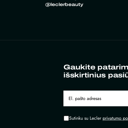
@leclerbeauty
Gaukite patarim
išskirtinius pasi
Sutinku su Lecler
privatumo pol