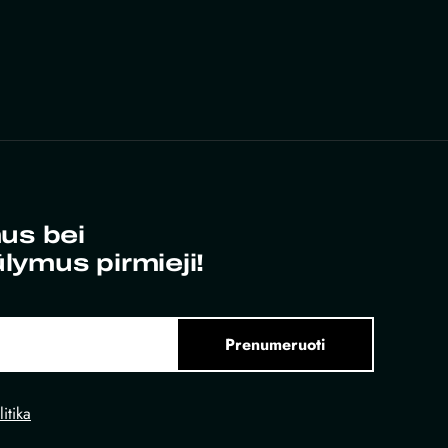
us bei
ūlymus pirmieji!
Prenumeruoti
itika