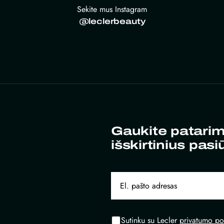
Sekite mus Instagram
@leclerbeauty
Gaukite patarim
išskirtinius pasi
Sutinku su Lecler
privatumo pol