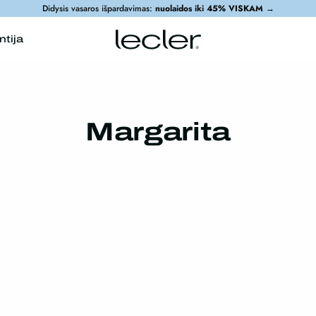
Didysis vasaros išpardavimas:
nuolaidos iki 45% VISKAM
→
ntija
Margarita