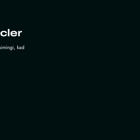
cler
laimingi, kad