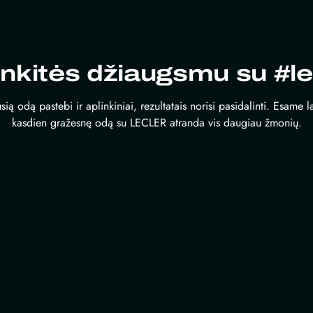
inkitės džiaugsmu su #le
sią odą pastebi ir aplinkiniai, rezultatais norisi pasidalinti. Esame 
kasdien gražesnę odą su LECLER atranda vis daugiau žmonių.