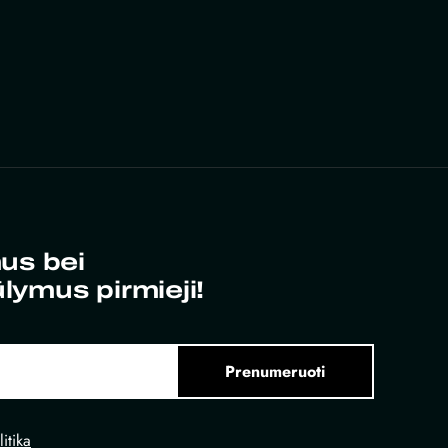
us bei
ūlymus pirmieji!
Prenumeruoti
itika