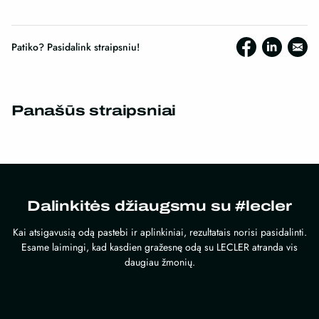
Patiko? Pasidalink straipsniu!
Panašūs straipsniai
Dalinkitės džiaugsmu su #lecler
Kai atsigavusią odą pastebi ir aplinkiniai, rezultatais norisi pasidalinti.
Esame laimingi, kad kasdien gražesnę odą su LECLER atranda vis
daugiau žmonių.