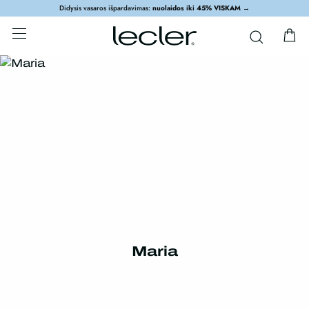
Didysis vasaros išpardavimas:
nuolaidos iki 45% VISKAM
→
Maria