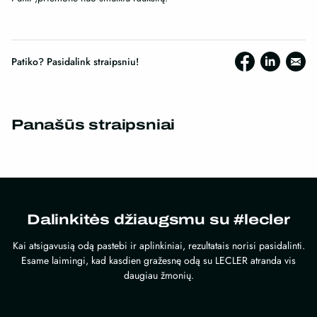
Patiko? Pasidalink straipsniu!
Panašūs straipsniai
Dalinkitės džiaugsmu su #lecler
Kai atsigavusią odą pastebi ir aplinkiniai, rezultatais norisi pasidalinti.
Esame laimingi, kad kasdien gražesnę odą su LECLER atranda vis
daugiau žmonių.