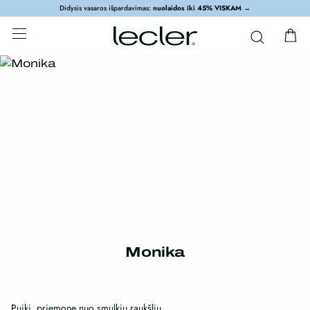
Didysis vasaros išpardavimas:
nuolaidos iki 45% VISKAM
→
Monika
Puiki ,priemone nuo smulkiu raukšlių.