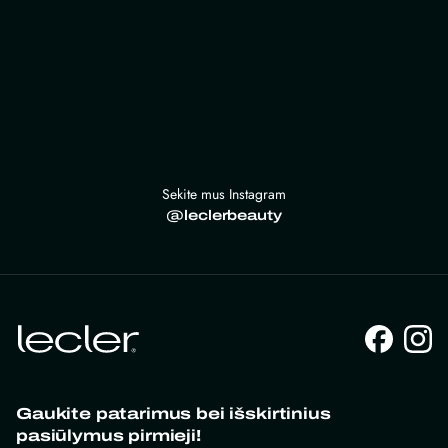
Sekite mus Instagram
@leclerbeauty
Gaukite patarimus bei išskirtinius
pasiūlymus pirmieji!