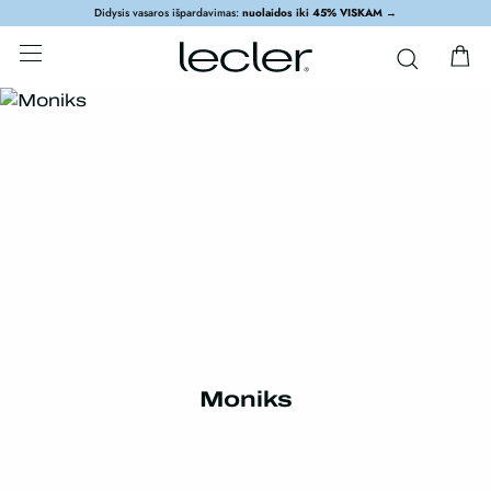
Didysis vasaros išpardavimas:
nuolaidos iki 45% VISKAM
→
Moniks