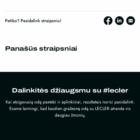
Patiko? Pasidalink straipsniu!
Panašūs straipsniai
Dalinkitės džiaugsmu su #lecler
Kai atsigavusią odą pastebi ir aplinkiniai, rezultatais norisi pasidalinti.
Esame laimingi, kad kasdien gražesnę odą su LECLER atranda vis
daugiau žmonių.