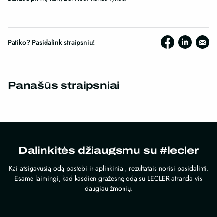
Patiko? Pasidalink straipsniu!
Panašūs straipsniai
Dalinkitės džiaugsmu su #lecler
Kai atsigavusią odą pastebi ir aplinkiniai, rezultatais norisi pasidalinti.
Esame laimingi, kad kasdien gražesnę odą su LECLER atranda vis
daugiau žmonių.