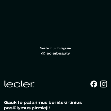
Sekite mus Instagram
@leclerbeauty
Gaukite patarimus bei išskirtinius
pasiūlymus pirmieji!