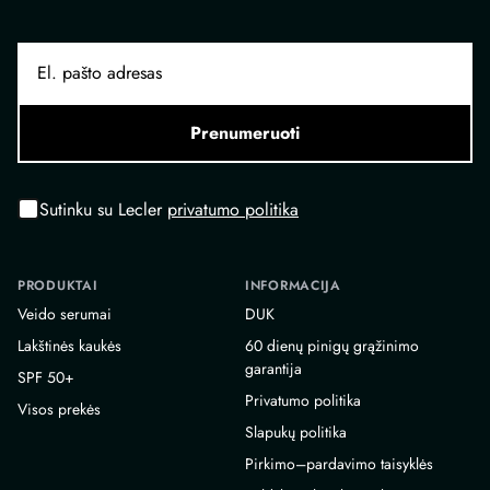
Prenumeruoti
Sutinku su Lecler
privatumo politika
PRODUKTAI
INFORMACIJA
Veido serumai
DUK
Lakštinės kaukės
60 dienų pinigų grąžinimo
garantija
SPF 50+
Privatumo politika
Visos prekės
Slapukų politika
Pirkimo–pardavimo taisyklės