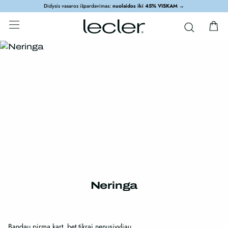
Didysis vasaros išpardavimas:
nuolaidos iki 45% VISKAM
→
Neringa
Bandau pirmą kart, bet tikrai nenusivyliau.