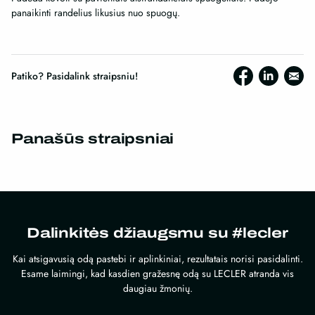
panaikinti randelius likusius nuo spuogų.
Patiko? Pasidalink straipsniu!
Panašūs straipsniai
Dalinkitės džiaugsmu su #lecler
Kai atsigavusią odą pastebi ir aplinkiniai, rezultatais norisi pasidalinti.
Esame laimingi, kad kasdien gražesnę odą su LECLER atranda vis
daugiau žmonių.