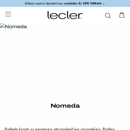
Didysis vasaros išpardavimas:
nuolaidos iki 45% VISKAM
→
Nomeda
Padeda kovoti su pavieniais atsirandančiais spuogeliais. Padėjo