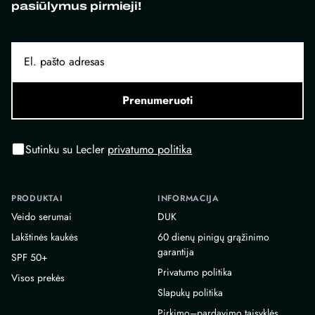
pasiūlymus pirmieji!
Prenumeruoti
Sutinku su Lecler
privatumo politika
PRODUKTAI
INFORMACIJA
Veido serumai
DUK
Lakštinės kaukės
60 dienų pinigų grąžinimo
garantija
SPF 50+
Privatumo politika
Visos prekės
Slapukų politika
Pirkimo–pardavimo taisyklės