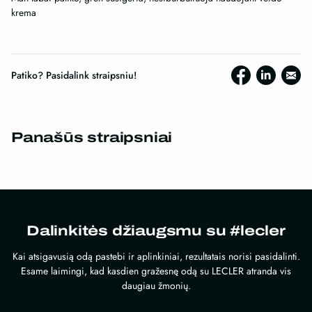
krema
Patiko? Pasidalink straipsniu!
Panašūs straipsniai
Dalinkitės džiaugsmu su #lecler
Kai atsigavusią odą pastebi ir aplinkiniai, rezultatais norisi pasidalinti.
Esame laimingi, kad kasdien gražesnę odą su LECLER atranda vis
daugiau žmonių.