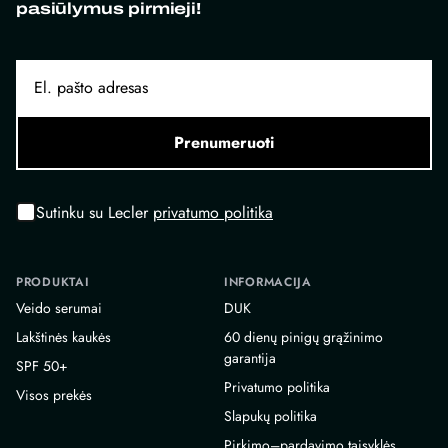
pasiūlymus pirmieji!
Prenumeruoti
Sutinku su Lecler
privatumo politika
PRODUKTAI
INFORMACIJA
Veido serumai
DUK
Lakštinės kaukės
60 dienų pinigų grąžinimo
garantija
SPF 50+
Privatumo politika
Visos prekės
Slapukų politika
Pirkimo–pardavimo taisyklės