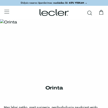
Didysis vasaros išpardavimas:
nuolaidos iki 45% VISKAM
→
Orinta
Man labai patiko, greit susigeria, nesiburbuliuoja naudojant veido