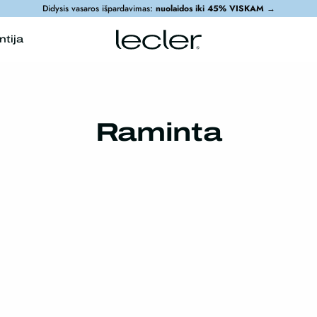
Didysis vasaros išpardavimas:
nuolaidos iki 45% VISKAM
→
ntija
Raminta