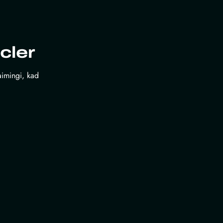
cler
laimingi, kad