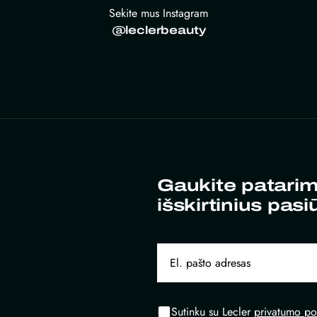
Sekite mus Instagram
@leclerbeauty
Gaukite patarim
išskirtinius pasi
Sutinku su Lecler
privatumo pol