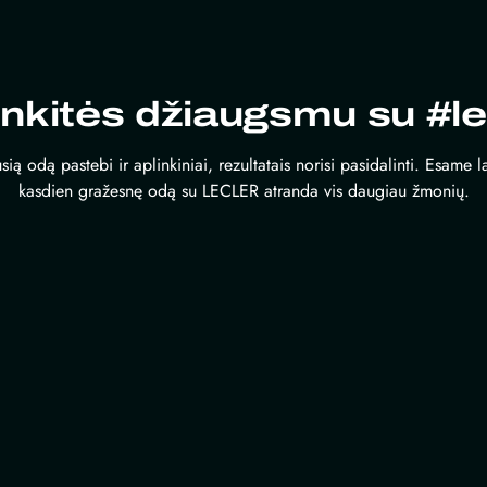
inkitės džiaugsmu su #le
sią odą pastebi ir aplinkiniai, rezultatais norisi pasidalinti. Esame 
kasdien gražesnę odą su LECLER atranda vis daugiau žmonių.