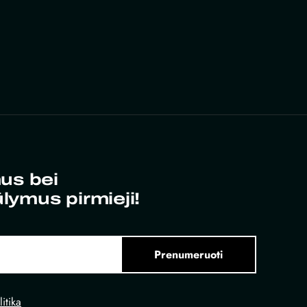
us bei
ūlymus pirmieji!
Prenumeruoti
itika