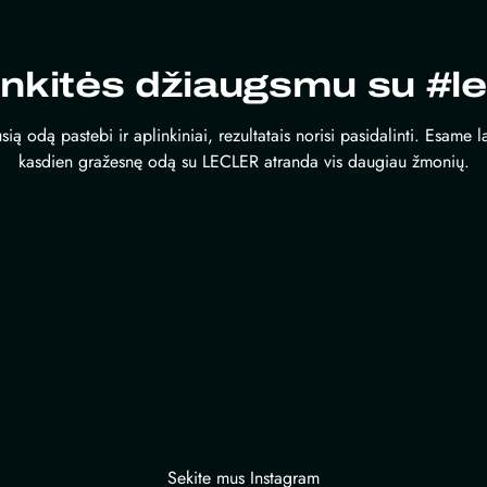
inkitės džiaugsmu su #le
sią odą pastebi ir aplinkiniai, rezultatais norisi pasidalinti. Esame 
kasdien gražesnę odą su LECLER atranda vis daugiau žmonių.
Sekite mus Instagram