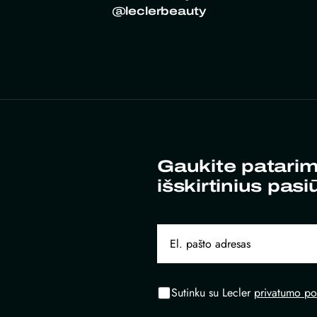
@leclerbeauty
Gaukite patarim
išskirtinius pasi
Sutinku su Lecler
privatumo pol