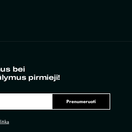
us bei
ūlymus pirmieji!
Prenumeruoti
itika