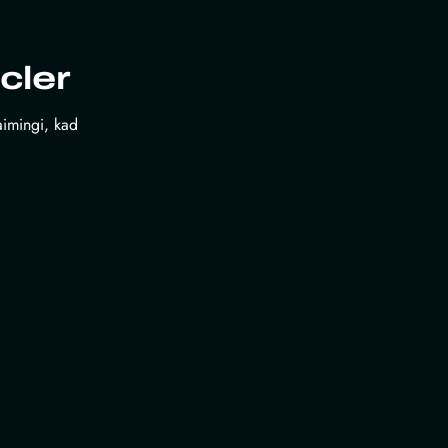
cler
laimingi, kad