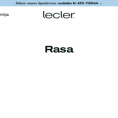
Didysis vasaros išpardavimas:
nuolaidos iki 45% VISKAM
→
ntija
Rasa