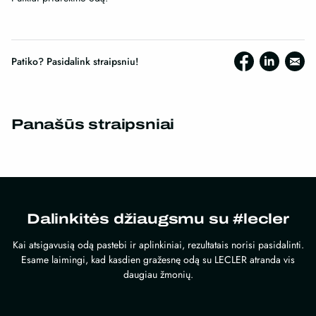
Patiko? Pasidalink straipsniu!
Panašūs straipsniai
Dalinkitės džiaugsmu su #lecler
Kai atsigavusią odą pastebi ir aplinkiniai, rezultatais norisi pasidalinti.
Esame laimingi, kad kasdien gražesnę odą su LECLER atranda vis
daugiau žmonių.