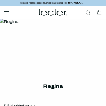
Didysis vasaros išpardavimas:
nuolaidos iki 45% VISKAM
→
Regina
Puikiai pridrekino odą.