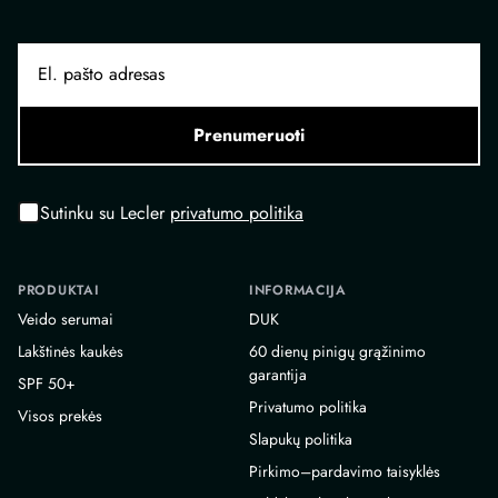
Prenumeruoti
Sutinku su Lecler
privatumo politika
PRODUKTAI
INFORMACIJA
Veido serumai
DUK
Lakštinės kaukės
60 dienų pinigų grąžinimo
garantija
SPF 50+
Privatumo politika
Visos prekės
Slapukų politika
Pirkimo–pardavimo taisyklės