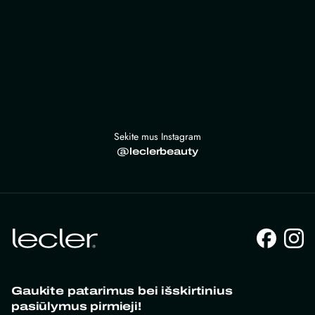
Sekite mus Instagram
@leclerbeauty
Gaukite patarimus bei išskirtinius
pasiūlymus pirmieji!