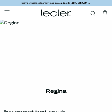
Didysis vasaros išpardavimas:
nuolaidos iki 45% VISKAM
→
Regina
Begalo gera produkcija perku daug metu .