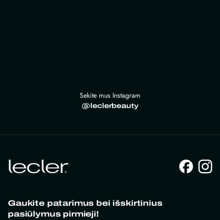
Sekite mus Instagram
@leclerbeauty
Gaukite patarimus bei išskirtinius
pasiūlymus pirmieji!