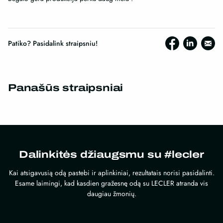
Patiko? Pasidalink straipsniu!
Panašūs straipsniai
Dalinkitės džiaugsmu su #lecler
Kai atsigavusią odą pastebi ir aplinkiniai, rezultatais norisi pasidalinti.
Esame laimingi, kad kasdien gražesnę odą su LECLER atranda vis
daugiau žmonių.