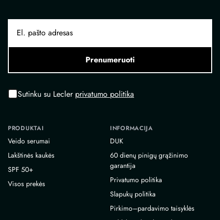
Prenumeruoti
Sutinku su Lecler
privatumo politika
PRODUKTAI
INFORMACIJA
Veido serumai
DUK
Lakštinės kaukės
60 dienų pinigų grąžinimo
garantija
SPF 50+
Privatumo politika
Visos prekės
Slapukų politika
Pirkimo–pardavimo taisyklės