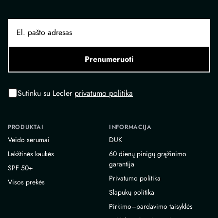
Prenumeruoti
Sutinku su Lecler
privatumo politika
PRODUKTAI
INFORMACIJA
Veido serumai
DUK
Lakštinės kaukės
60 dienų pinigų grąžinimo
garantija
SPF 50+
Privatumo politika
Visos prekės
Slapukų politika
Pirkimo–pardavimo taisyklės