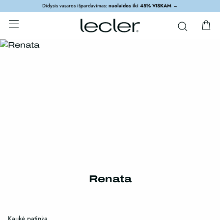
Didysis vasaros išpardavimas:
nuolaidos iki 45% VISKAM
→
Renata
Kaukė patinka