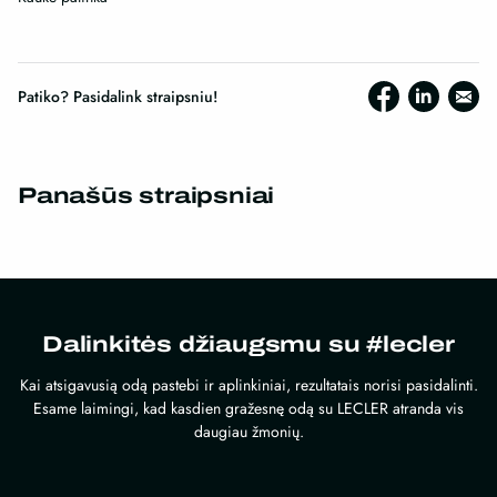
Patiko? Pasidalink straipsniu!
Panašūs straipsniai
Dalinkitės džiaugsmu su #lecler
Kai atsigavusią odą pastebi ir aplinkiniai, rezultatais norisi pasidalinti.
Esame laimingi, kad kasdien gražesnę odą su LECLER atranda vis
daugiau žmonių.