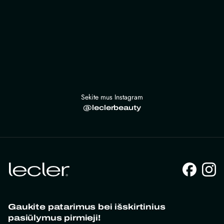
Sekite mus Instagram
@leclerbeauty
Gaukite patarimus bei išskirtinius
pasiūlymus pirmieji!