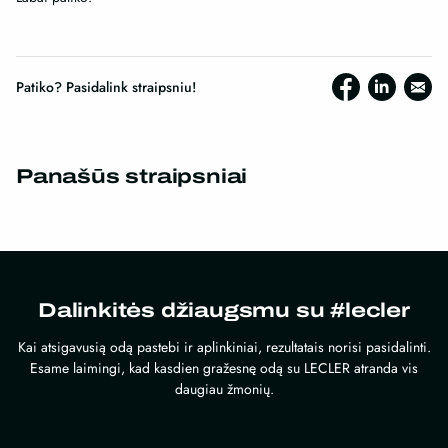
Patiko? Pasidalink straipsniu!
Panašūs straipsniai
Dalinkitės džiaugsmu su #lecler
Kai atsigavusią odą pastebi ir aplinkiniai, rezultatais norisi pasidalinti.
Esame laimingi, kad kasdien gražesnę odą su LECLER atranda vis
daugiau žmonių.