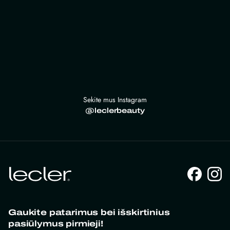
Sekite mus Instagram
@leclerbeauty
Gaukite patarimus bei išskirtinius
pasiūlymus pirmieji!