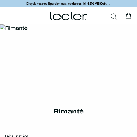
Didysis vasaros išpardavimas:
nuolaidos iki 45% VISKAM
→
Rimantė
Labai patiko!