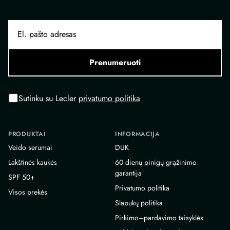
Prenumeruoti
Sutinku su Lecler
privatumo politika
PRODUKTAI
INFORMACIJA
Veido serumai
DUK
Lakštinės kaukės
60 dienų pinigų grąžinimo
garantija
SPF 50+
Privatumo politika
Visos prekės
Slapukų politika
Pirkimo–pardavimo taisyklės