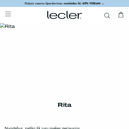
Didysis vasaros išpardavimas:
nuolaidos iki 45% VISKAM
→
Rita
Nuostabus ,patiko tik jusu prekes geriausios…..