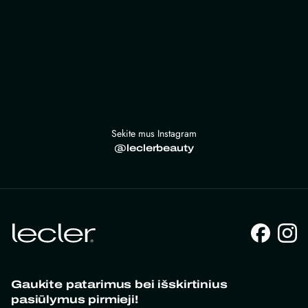
Sekite mus Instagram
@leclerbeauty
Gaukite patarimus bei išskirtinius
pasiūlymus pirmieji!