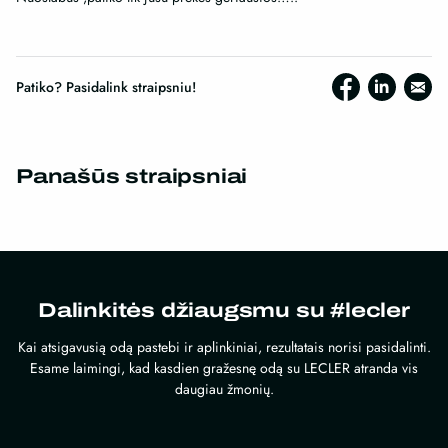
Patiko? Pasidalink straipsniu!
Panašūs straipsniai
Dalinkitės džiaugsmu su #lecler
Kai atsigavusią odą pastebi ir aplinkiniai, rezultatais norisi pasidalinti.
Esame laimingi, kad kasdien gražesnę odą su LECLER atranda vis
daugiau žmonių.