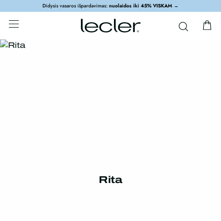
Didysis vasaros išpardavimas:
nuolaidos iki 45% VISKAM
→
Rita