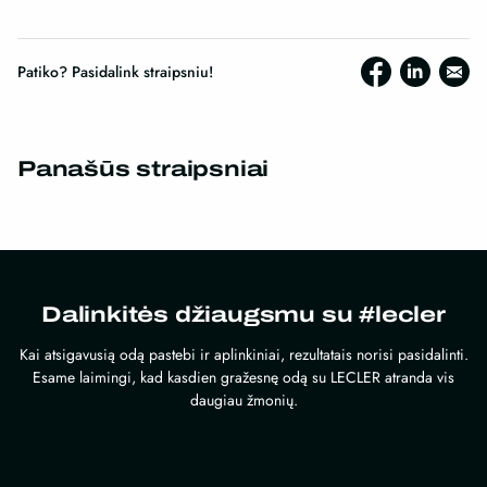
Patiko? Pasidalink straipsniu!
Panašūs straipsniai
Dalinkitės džiaugsmu su #lecler
Kai atsigavusią odą pastebi ir aplinkiniai, rezultatais norisi pasidalinti.
Esame laimingi, kad kasdien gražesnę odą su LECLER atranda vis
daugiau žmonių.