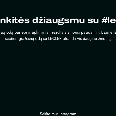
inkitės džiaugsmu su #le
sią odą pastebi ir aplinkiniai, rezultatais norisi pasidalinti. Esame 
kasdien gražesnę odą su LECLER atranda vis daugiau žmonių.
Sekite mus Instagram