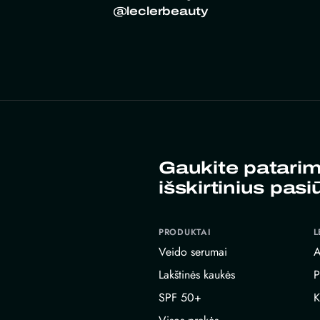
@leclerbeauty
Gaukite patarim
išskirtinius pasi
PRODUKTAI
L
Veido serumai
A
Lakštinės kaukės
P
SPF 50+
K