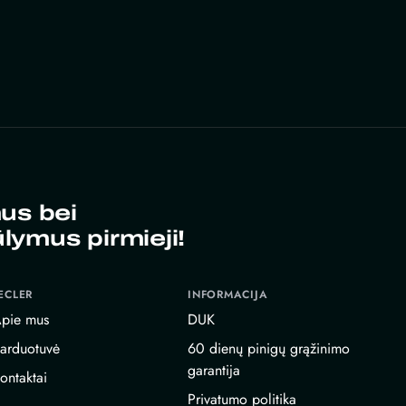
us bei
ūlymus pirmieji!
ECLER
INFORMACIJA
pie mus
DUK
arduotuvė
60 dienų pinigų grąžinimo
garantija
ontaktai
Privatumo politika