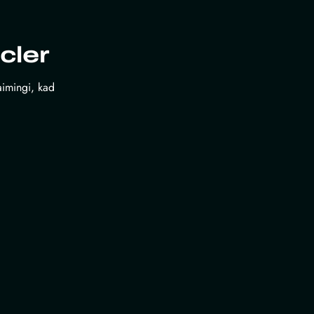
cler
laimingi, kad