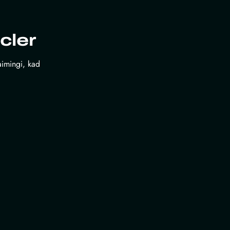
cler
laimingi, kad