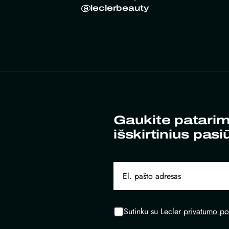
@leclerbeauty
Gaukite patarim
išskirtinius pasi
Sutinku su Lecler
privatumo pol