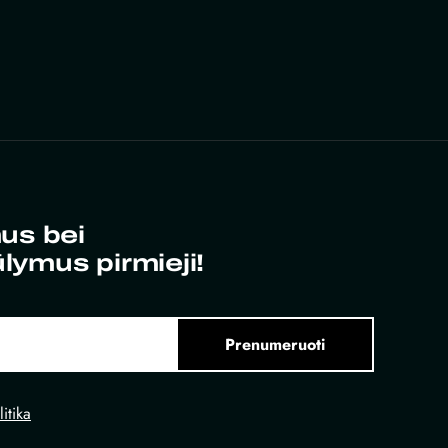
us bei
ūlymus pirmieji!
Prenumeruoti
itika