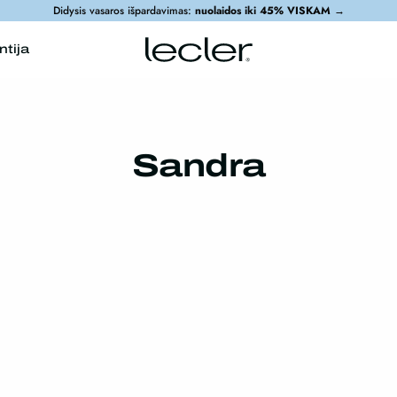
Didysis vasaros išpardavimas:
nuolaidos iki 45% VISKAM
→
ntija
Sandra