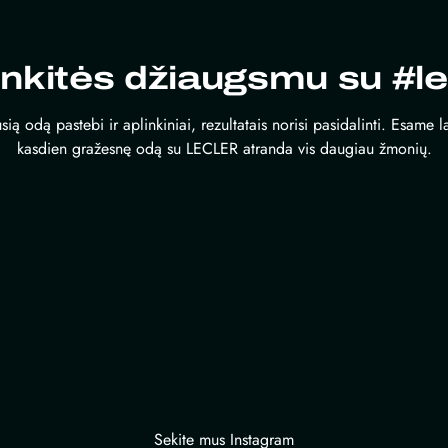
inkitės džiaugsmu su #le
sią odą pastebi ir aplinkiniai, rezultatais norisi pasidalinti. Esame 
kasdien gražesnę odą su LECLER atranda vis daugiau žmonių.
Sekite mus Instagram