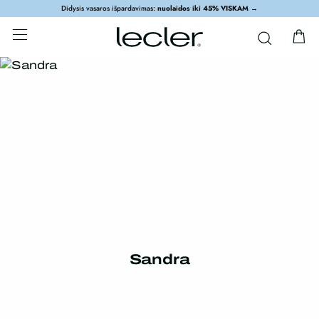
Didysis vasaros išpardavimas:
nuolaidos iki 45% VISKAM
→
Sandra