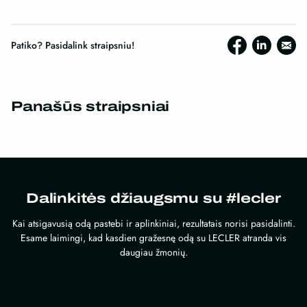
Patiko? Pasidalink straipsniu!
Panašūs straipsniai
Dalinkitės džiaugsmu su #lecler
Kai atsigavusią odą pastebi ir aplinkiniai, rezultatais norisi pasidalinti.
Esame laimingi, kad kasdien gražesnę odą su LECLER atranda vis
daugiau žmonių.