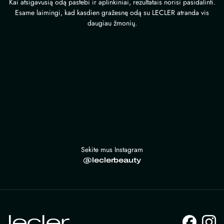
Kai atsigavusią odą pastebi ir aplinkiniai, rezultatais norisi pasidalinti.
Esame laimingi, kad kasdien gražesnę odą su LECLER atranda vis
daugiau žmonių.
Sekite mus Instagram
@leclerbeauty