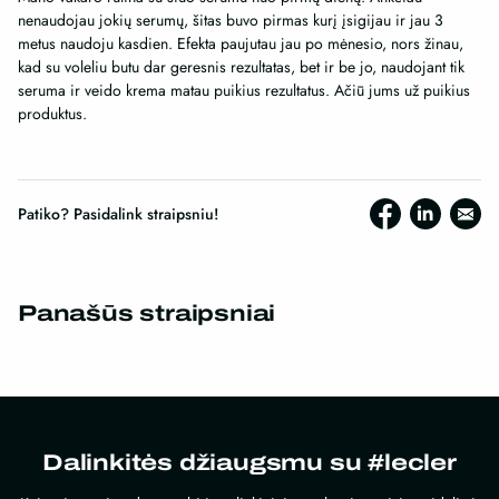
nenaudojau jokių serumų, šitas buvo pirmas kurį įsigijau ir jau 3
metus naudoju kasdien. Efekta paujutau jau po mėnesio, nors žinau,
kad su voleliu butu dar geresnis rezultatas, bet ir be jo, naudojant tik
seruma ir veido krema matau puikius rezultatus. Ačiū jums už puikius
produktus.
Patiko? Pasidalink straipsniu!
Panašūs straipsniai
Dalinkitės džiaugsmu su #lecler