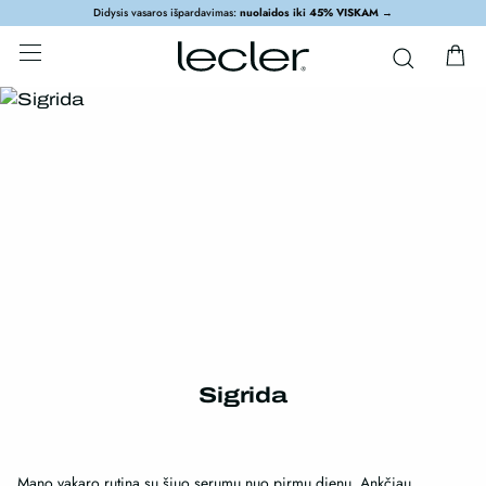
Didysis vasaros išpardavimas:
nuolaidos iki 45% VISKAM
→
Sigrida
Mano vakaro rutina su šiuo serumu nuo pirmų dienų. Ankčiau