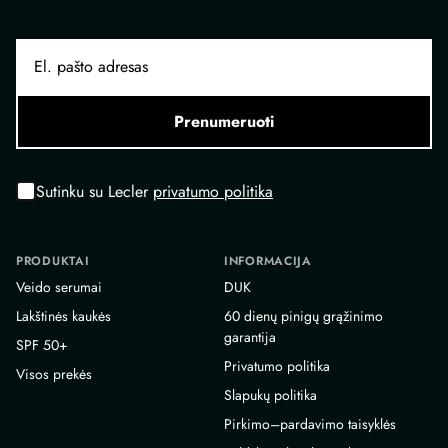
Prenumeruoti
Sutinku su Lecler
privatumo politika
PRODUKTAI
INFORMACIJA
Veido serumai
DUK
Lakštinės kaukės
60 dienų pinigų grąžinimo
garantija
SPF 50+
Privatumo politika
Visos prekės
Slapukų politika
Pirkimo–pardavimo taisyklės