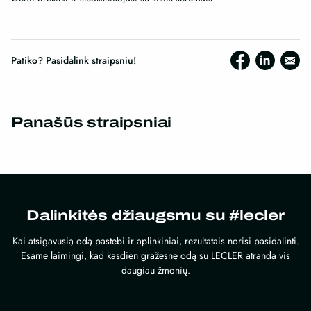
Patiko? Pasidalink straipsniu!
Panašūs straipsniai
Dalinkitės džiaugsmu su #lecler
Kai atsigavusią odą pastebi ir aplinkiniai, rezultatais norisi pasidalinti.
Esame laimingi, kad kasdien gražesnę odą su LECLER atranda vis
daugiau žmonių.