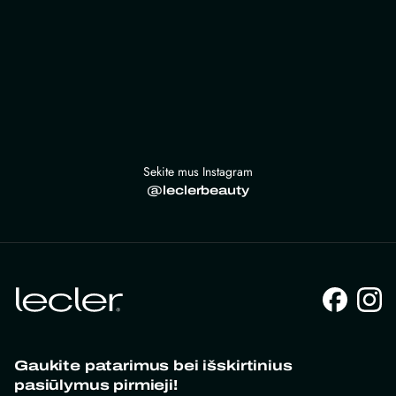
Sekite mus Instagram
@leclerbeauty
Gaukite patarimus bei išskirtinius
pasiūlymus pirmieji!