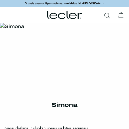
Didysis vasaros išpardavimas:
nuolaidos iki 45% VISKAM
→
Simona
Gerai drėkina ir sluoksniuojasi su kitais serumais