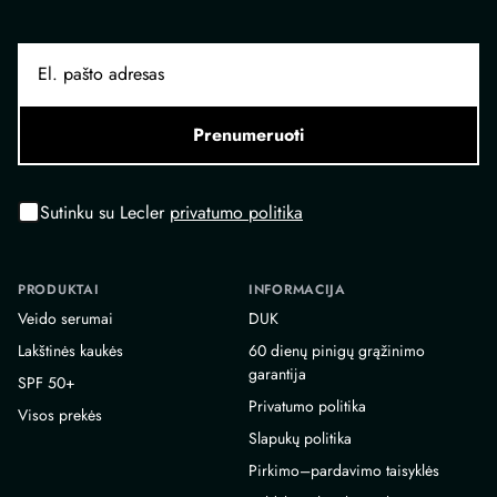
Prenumeruoti
Sutinku su Lecler
privatumo politika
PRODUKTAI
INFORMACIJA
Veido serumai
DUK
Lakštinės kaukės
60 dienų pinigų grąžinimo
garantija
SPF 50+
Privatumo politika
Visos prekės
Slapukų politika
Pirkimo–pardavimo taisyklės