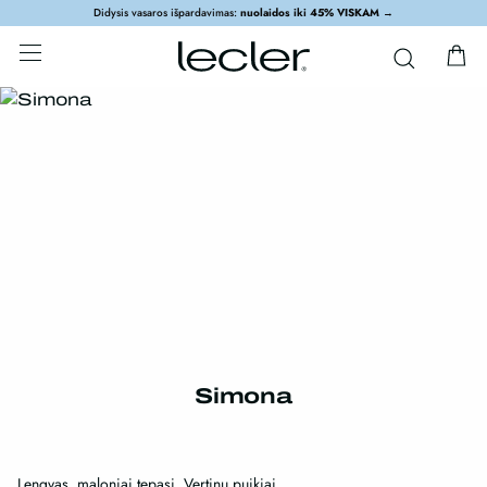
Didysis vasaros išpardavimas:
nuolaidos iki 45% VISKAM
→
Simona
Lengvas, maloniai tepasi. Vertinu puikiai.