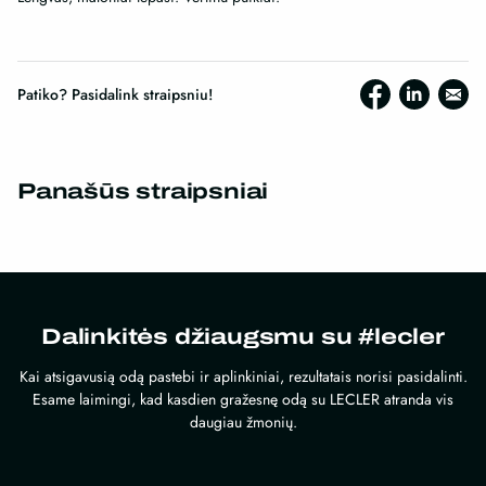
Patiko? Pasidalink straipsniu!
Panašūs straipsniai
Dalinkitės džiaugsmu su #lecler
Kai atsigavusią odą pastebi ir aplinkiniai, rezultatais norisi pasidalinti.
Esame laimingi, kad kasdien gražesnę odą su LECLER atranda vis
daugiau žmonių.