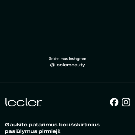
Sekite mus Instagram
@leclerbeauty
Gaukite patarimus bei išskirtinius
pasiūlymus pirmieji!