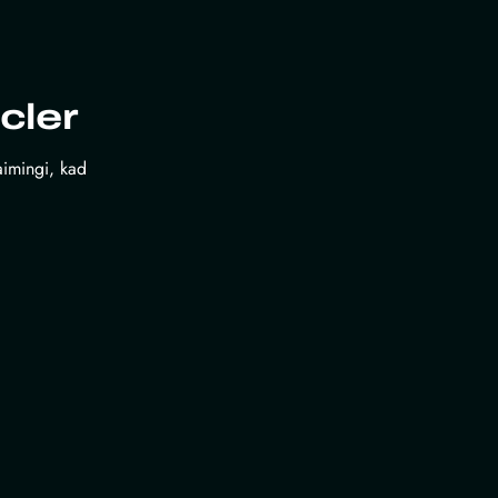
cler
laimingi, kad