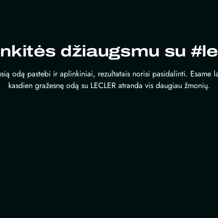
inkitės džiaugsmu su #le
sią odą pastebi ir aplinkiniai, rezultatais norisi pasidalinti. Esame 
kasdien gražesnę odą su LECLER atranda vis daugiau žmonių.