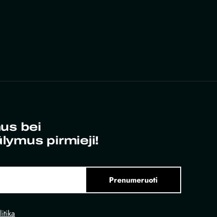
us bei
ūlymus pirmieji!
Prenumeruoti
itika