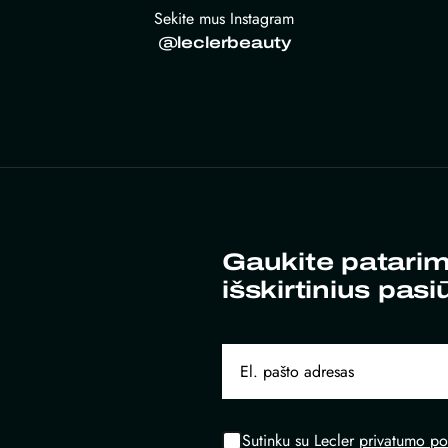
Sekite mus Instagram
@leclerbeauty
Gaukite patarim
išskirtinius pasi
Sutinku su Lecler
privatumo pol