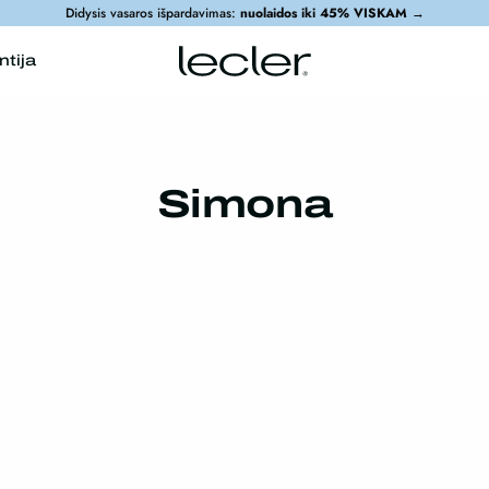
Didysis vasaros išpardavimas:
nuolaidos iki 45% VISKAM
→
ntija
Simona